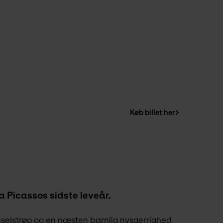
Køb billet her
a Picassos sidste leveår.
selstrøg og en næsten barnlig nysgerrighed 