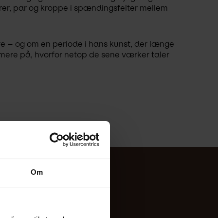
rer, par og kroppe i spændingsfelter mellem 
e – og om en periode i hans kunst, der længe 
ere på, hvorfor netop de sene værker taler 
Om