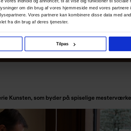
se vores indhold og annoncer, til at vise dig funktioner til sociale
iden.
oplysninger om din brug af vores hjemmeside med vores partnere i
. Du er velkommen til at komme tidligt og udforske vores uds
ysepartnere. Vores partnere kan kombinere disse data med andr
ret rundt og betaler den laveste pris for eventbilletter –
et fra din brug af deres tjenester.
alender
. Skriv dig op til Kunstens
nyhedsbrev
for at få fø
ing.
Tilpas
erie Kunsten, som byder på spiselige mesterværke