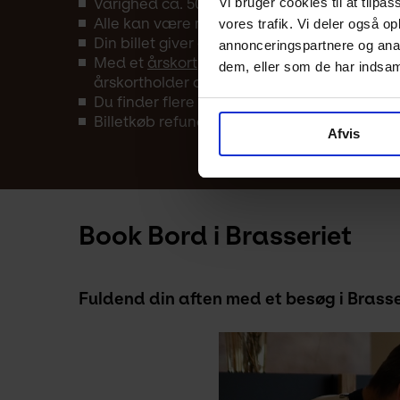
Vi bruger cookies til at tilpas
Varighed ca. 50 min.
Alle kan være med – uanset forudgående v
vores trafik. Vi deler også 
Din billet giver adgang til museet fra kl. 10
annonceringspartnere og anal
Med et
årskort
har du fri entré til museet å
dem, eller som de har indsaml
årskortholder og en gæst.
Du finder flere arrangementer i Kunstens
k
Billetkøb refunderes kun i tilfælde af aflysn
Afvis
Book Bord i Brasseriet
Fuldend din aften med et besøg i Brass