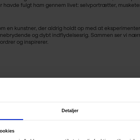
der havde fulgt ham gennem livet: selvportrætter, muskete
om en kunstner, der aldrig holdt op med at eksperimenter
anebrydende og dybt indflydelsesrig. Sammen ser vi nærm
rdrer og inspirerer.
Detaljer
ookies