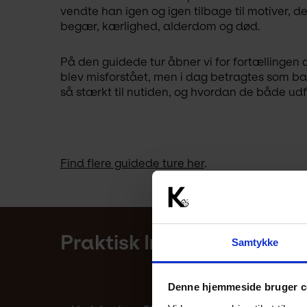
vendte han igen og igen tilbage til motiver, 
begær, kærlighed, alderdom og død.
På den guidede tur åbner vi for fortællingen 
blev misforstået, men i dag betragtes som b
så stærkt til nutiden, og hvordan de både udfo
Find flere guidede ture her
.
Praktisk Information
Samtykke
Denne hjemmeside bruger c