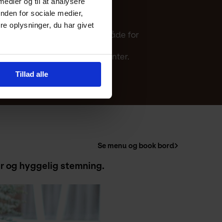
 medier og til at analysere
nden for sociale medier,
tillinger.
e oplysninger, du har givet
 i mange tilfælde gælder det både for
rst besked om nye arrangementer.
Tillad alle
Se menu og book bord
r og hyggelig stemning. 