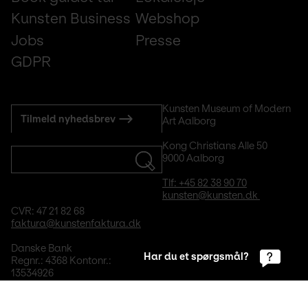
Kunsten Business
Webshop
Jobs
Presse
GDPR
Subscribe
Kunsten Museum of Modern 
Tilmeld nyhedsbrev
Art Aalborg
to
mail
Kong Christians Alle 50
9000 Aalborg
Tlf: +45 82 38 90 70
kunsten@kunsten.dk 
CVR: 47 21 82 68
faktura@kunstenfaktura.dk
Danske Bank
Har du et spørgsmål?
Regnr.: 4368 Kontonr.: 
13534926