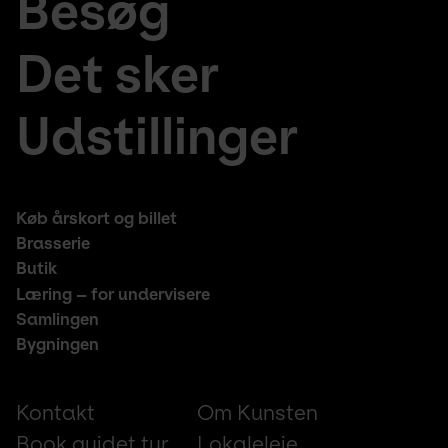
Besøg
large
fr
menu
de
Det sker
Udstillinger
Footer
Køb årskort og billet
middle
Brasserie
Butik
Læring – for undervisere
Samlingen
Bygningen
Footer
Kontakt
Om Kunsten
small
Book guidet tur
Lokaleleje