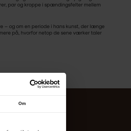
rer, par og kroppe i spændingsfelter mellem 
e – og om en periode i hans kunst, der længe 
ere på, hvorfor netop de sene værker taler 
Om