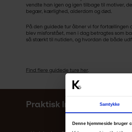
vendte han igen og igen tilbage til motiver, 
begær, kærlighed, alderdom og død.
På den guidede tur åbner vi for fortællingen 
blev misforstået, men i dag betragtes som b
så stærkt til nutiden, og hvordan de både udfo
Find flere guidede ture her
.
Praktisk Information
Samtykke
Denne hjemmeside bruger c