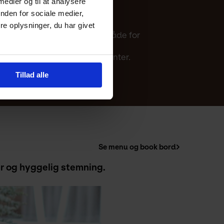
 medier og til at analysere
nden for sociale medier,
tillinger.
e oplysninger, du har givet
 i mange tilfælde gælder det både for
rst besked om nye arrangementer.
Tillad alle
Se menu og book bord
r og hyggelig stemning. 