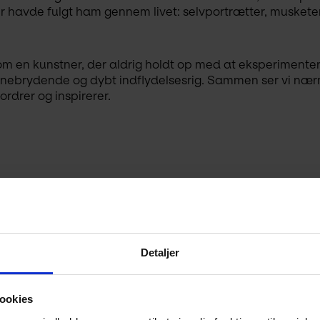
der havde fulgt ham gennem livet: selvportrætter, muskete
om en kunstner, der aldrig holdt op med at eksperimenter
anebrydende og dybt indflydelsesrig. Sammen ser vi nærm
rdrer og inspirerer.
Detaljer
ookies