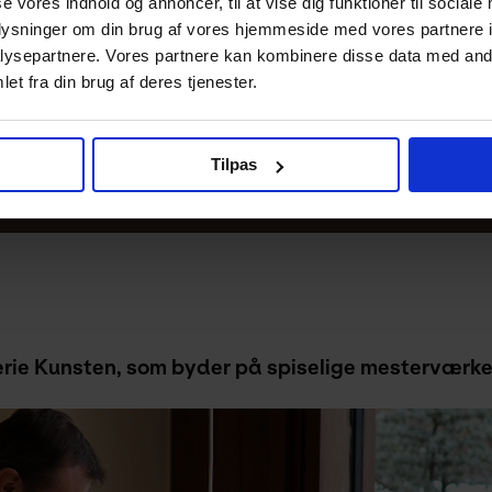
se vores indhold og annoncer, til at vise dig funktioner til sociale
iden.
oplysninger om din brug af vores hjemmeside med vores partnere i
. Du er velkommen til at komme tidligt og udforske vores uds
ysepartnere. Vores partnere kan kombinere disse data med andr
ret rundt og betaler den laveste pris for eventbilletter –
et fra din brug af deres tjenester.
alender
. Skriv dig op til Kunstens
nyhedsbrev
for at få fø
ing.
Tilpas
erie Kunsten, som byder på spiselige mesterværke