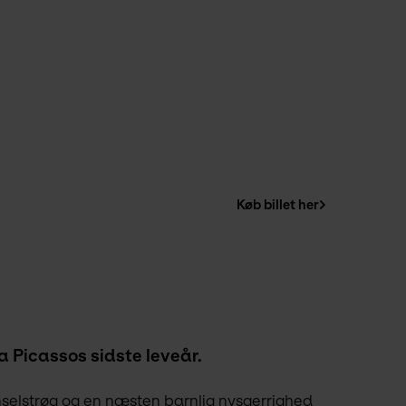
Køb billet her
a Picassos sidste leveår.
selstrøg og en næsten barnlig nysgerrighed 