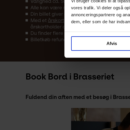
Vi bruger cookies til at tilpas
Varighed ca. 50 min.
Alle kan være med – uanset forudgående v
vores trafik. Vi deler også 
Din billet giver adgang til museet fra kl. 10
annonceringspartnere og anal
Med et
årskort
har du fri entré til museet å
dem, eller som de har indsaml
årskortholder og en gæst.
Du finder flere arrangementer i Kunstens
k
Billetkøb refunderes kun i tilfælde af aflysn
Afvis
Book Bord i Brasseriet
Fuldend din aften med et besøg i Brass