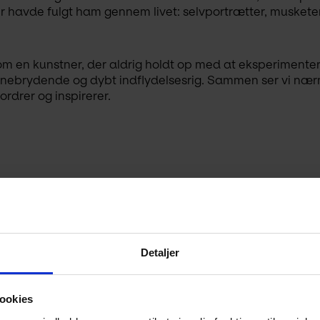
der havde fulgt ham gennem livet: selvportrætter, muskete
om en kunstner, der aldrig holdt op med at eksperimenter
anebrydende og dybt indflydelsesrig. Sammen ser vi nærm
rdrer og inspirerer.
Detaljer
ookies