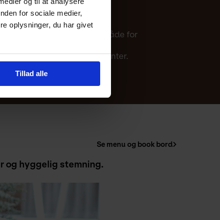
 medier og til at analysere
nden for sociale medier,
tillinger.
e oplysninger, du har givet
 i mange tilfælde gælder det både for
rst besked om nye arrangementer.
Tillad alle
Se menu og book bord
r og hyggelig stemning. 