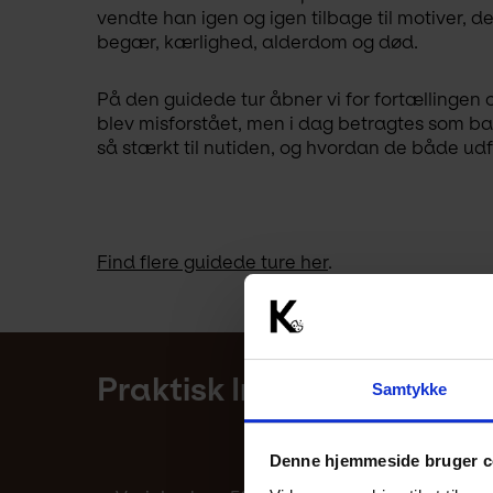
vendte han igen og igen tilbage til motiver, 
begær, kærlighed, alderdom og død.
På den guidede tur åbner vi for fortællingen 
blev misforstået, men i dag betragtes som b
så stærkt til nutiden, og hvordan de både udfo
Find flere guidede ture her
.
Praktisk Information
Samtykke
Denne hjemmeside bruger c