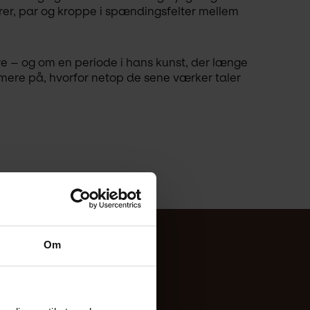
rer, par og kroppe i spændingsfelter mellem 
e – og om en periode i hans kunst, der længe 
ere på, hvorfor netop de sene værker taler 
Om