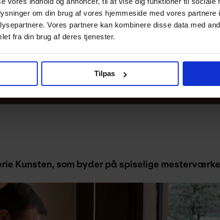
se vores indhold og annoncer, til at vise dig funktioner til sociale
iden.
oplysninger om din brug af vores hjemmeside med vores partnere i
. Du er velkommen til at komme tidligt og udforske vores uds
ysepartnere. Vores partnere kan kombinere disse data med andr
ret rundt og betaler den laveste pris for eventbilletter –
et fra din brug af deres tjenester.
alender
. Skriv dig op til Kunstens
nyhedsbrev
for at få fø
ing.
Tilpas
erie Kunsten, som byder på spiselige mesterværke