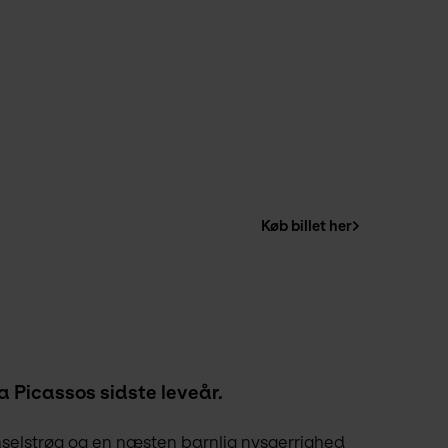
Køb billet her
a Picassos sidste leveår.
selstrøg og en næsten barnlig nysgerrighed 