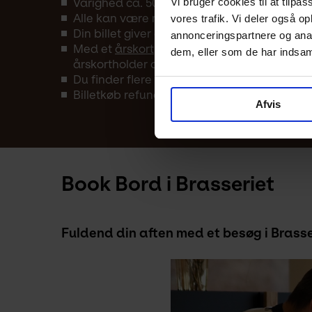
Vi bruger cookies til at tilpas
Varighed ca. 50 min.
Alle kan være med – uanset forudgående v
vores trafik. Vi deler også 
Din billet giver adgang til museet fra kl. 10
annonceringspartnere og anal
Med et
årskort
har du fri entré til museet å
dem, eller som de har indsaml
årskortholder og en gæst.
Du finder flere arrangementer i Kunstens
k
Billetkøb refunderes kun i tilfælde af aflysn
Afvis
Book Bord i Brasseriet
Fuldend din aften med et besøg i Brass