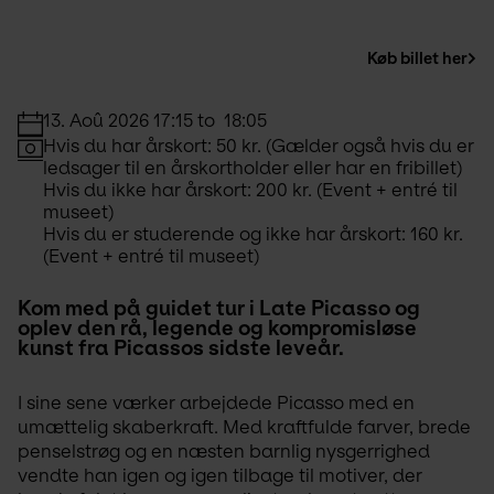
Køb billet her
13. Aoû 2026 17:15 to  18:05
Hvis du har årskort: 50 kr. (Gælder også hvis du er 
ledsager til en årskortholder eller har en fribillet)
Hvis du ikke har årskort: 200 kr. (Event + entré til 
museet)
Hvis du er studerende og ikke har årskort: 160 kr. 
(Event + entré til museet)
Kom med på guidet tur i Late Picasso og 
oplev den rå, legende og kompromisløse 
kunst fra Picassos sidste leveår.
I sine sene værker arbejdede Picasso med en 
umættelig skaberkraft. Med kraftfulde farver, brede 
penselstrøg og en næsten barnlig nysgerrighed 
vendte han igen og igen tilbage til motiver, der 