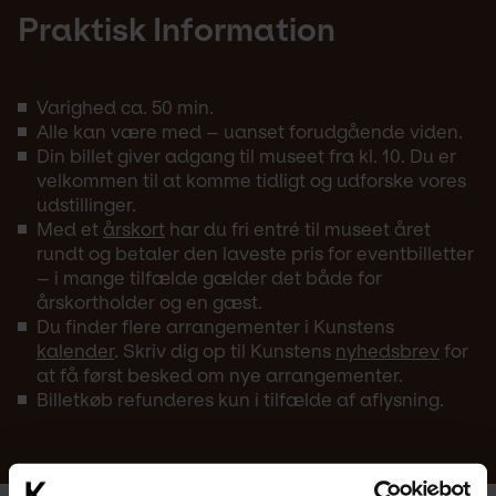
Praktisk Information
Varighed ca. 50 min.
Alle kan være med – uanset forudgående viden.
Din billet giver adgang til museet fra kl. 10. Du er
velkommen til at komme tidligt og udforske vores
udstillinger.
Med et
årskort
har du fri entré til museet året
rundt og betaler den laveste pris for eventbilletter
– i mange tilfælde gælder det både for
årskortholder og en gæst.
Du finder flere arrangementer i Kunstens
kalender
. Skriv dig op til Kunstens
nyhedsbrev
for
at få først besked om nye arrangementer.
Billetkøb refunderes kun i tilfælde af aflysning.