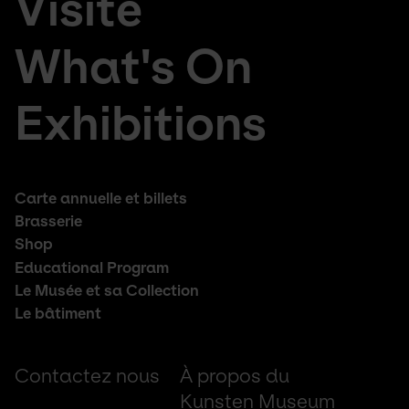
Visite
large
da
menu
de
What's On
Exhibitions
Footer
Carte annuelle et billets
middle
Brasserie
Shop
Educational Program
Le Musée et sa Collection
Le bâtiment
Footer
Contactez nous
À propos du
small
Kunsten Museum