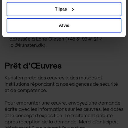
Christian Allé 50, 9000 Aalborg, attn: Lone
Olesen).
Tilpas
Il incombe à l’utilisateur d’obtenir les droits
d’auteur auprès des ayants droit. Contactez
Afvis
VISDA (www.visda.dk) pour toute question.
Toute demande relative à des images doit être
adressée à Lone Olesen (+45 31 99 41 21 /
lol@kunsten.dk).
Prêt d’Œuvres
Kunsten prête des œuvres à des musées et 
institutions répondant à nos exigences de sécurité 
et de compétence.
Pour emprunter une œuvre, envoyez une demande 
écrite avec les informations sur les œuvres, les dates 
et le concept d’exposition. Le traitement débute 
après réception de la demande. Merci d’anticiper, 