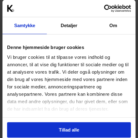
accord préalable. Font exception la documentation 
d’exposition, la photographie de presse en lien avec 
des prêts, et les photos à usage privé.
Samtykke
Detaljer
Om
Toute reproduction dans des publications ou pour
un usage public (affiches, cartes postales, etc.)
doit faire l’objet d’une autorisation et passer par
Denne hjemmeside bruger cookies
Kunsten.
Vi bruger cookies til at tilpasse vores indhold og
L’utilisation de matériaux existants entraîne des
annoncer, til at vise dig funktioner til sociale medier og til
frais de 600 DKK + TVA par photo.
Les nouvelles prises de vue font l’objet d’un tarif
at analysere vores trafik. Vi deler også oplysninger om
spécifique.
din brug af vores hjemmeside med vores partnere inden
Des frais administratifs de 75 DKK sont ajoutés.
for sociale medier, annonceringspartnere og
Les mentions suivantes doivent figurer avec
analysepartnere. Vores partnere kan kombinere disse
chaque reproduction : nom de l’artiste, titre de
data med andre oplysninger, du har givet dem, eller som
l’œuvre, date, "Kunsten Museum of Modern Art
de har indsamlet fra din brug af deres tjenester.
Aalborg" et nom du photographe le cas
échéant.
Un exemplaire de la publication contenant
Tillad alle
l’image doit être envoyé à Kunsten (Kong