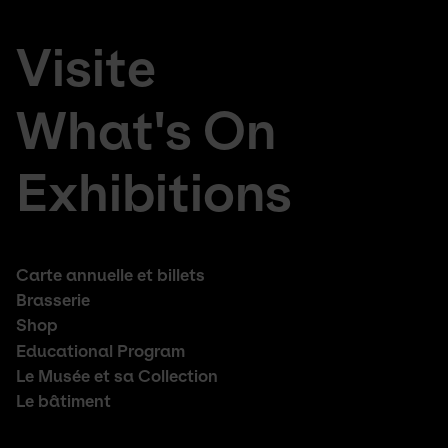
Footer
en
Visite
large
da
menu
de
What's On
Exhibitions
Footer
Carte annuelle et billets
middle
Brasserie
Shop
Educational Program
Le Musée et sa Collection
Le bâtiment