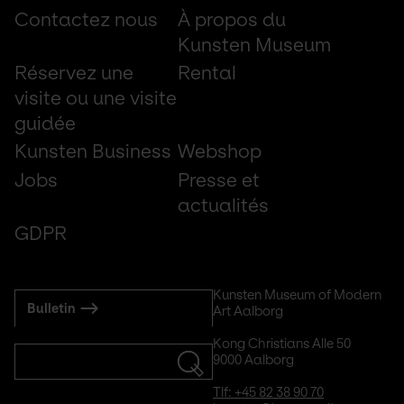
Footer
Contactez nous
À propos du
small
Kunsten Museum
Réservez une
Rental
visite ou une visite
guidée
Kunsten Business
Webshop
Jobs
Presse et
actualités
GDPR
Subscribe
Kunsten Museum of Modern 
Bulletin
Art Aalborg
to
mail
Kong Christians Alle 50
9000 Aalborg
Tlf: +45 82 38 90 70