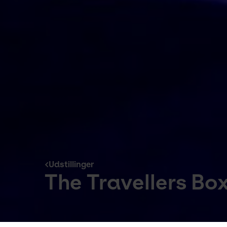
Udstillinger
The Travellers B