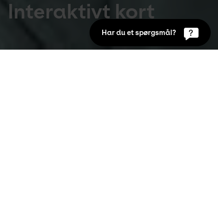
Interaktivt kort
Har du et spørgsmål?
KunstGåtur i Aalborg
Brug kortet på din gåtur eller planlæg en rute 
hjemmefra. Du kan via det interaktive kort 
også læse mere om de enkelte værker, som du 
møder på din vej.