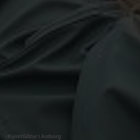
KunstGåtur i Aalborg