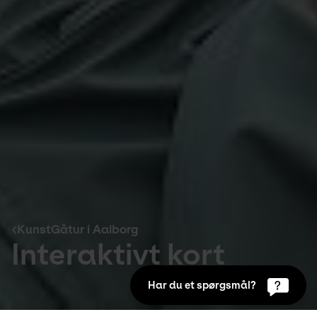
KunstGåtur i Aalborg
Interaktivt kort
Har du et spørgsmål?