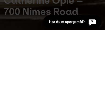
Catherine Opie –
700 Nimes Road
Har du et spørgsmål?
Udstillinger
21. Avr 2021 to 2. Jan 2022
Kom med ind i den afdøde skuespiller, diva og 
legende Elizabeth Taylor’s fashionable hjem, 
hvor den anerkendte kunstfotograf 
Catherine Opie (f. 1961) helt eksklusivt fik lov 
til at komme helt tæt på med sit kamera.
Udstillingen er et tankevækkende, intimt indblik i 
Taylors liv – og ikke mindst et rørende møde mellem 
to meget forskellige kvinder: Den ombejlede, 
klassiske diva, der lever i overflod, og den socialt 
bevidste fotograf, der ellers normalt retter linsen 