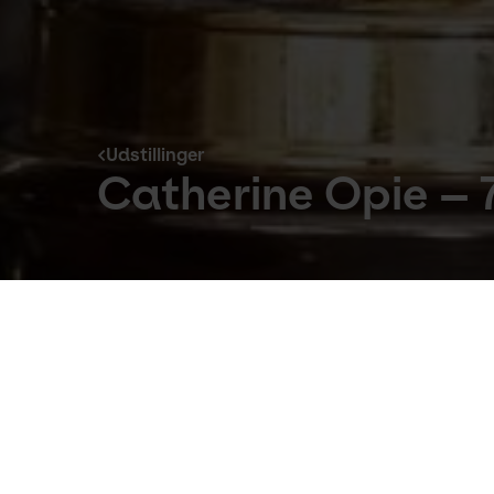
Udstillinger
Catherine Opie –
Udstillinger
21. Apr 2021 to 2. Jan 2022
Kom med ind i den afdøde skuespiller, d
Catherine Opie (f. 1961) helt eksklusivt 
Udstillingen er et tankevækkende, intimt indbl