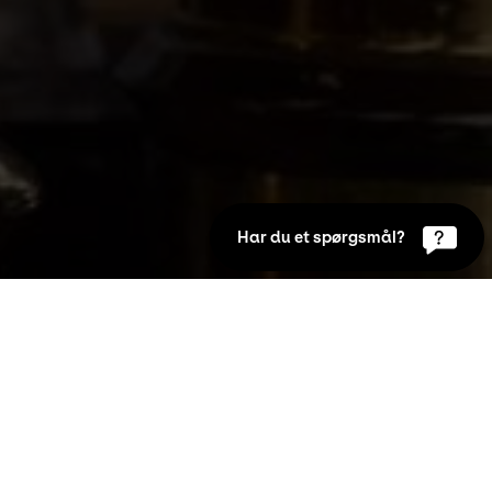
Har du et spørgsmål?
em, hvor den anerkendte kunstfotograf 
to meget forskellige kvinder: Den ombejlede, 