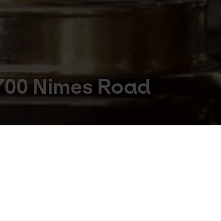
 700 Nimes Road
iva og legende Elizabeth Taylor’s fashionable hj
fik lov til at komme helt tæt på med sit kamera.
ik i Taylors liv – og ikke mindst et rørende møde mellem 