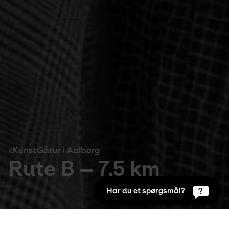
KunstGåtur i Aalborg
Rute B – 7,5 km
Har du et spørgsmål?
KunstGåtur i Aalborg