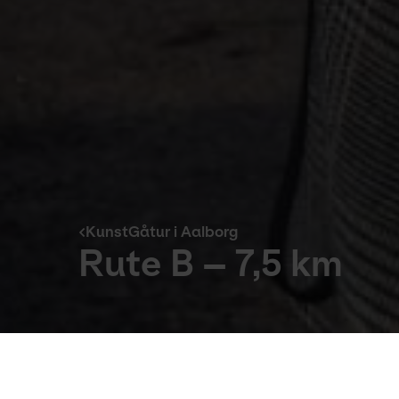
KunstGåtur i Aalborg
Rute B – 7,5 km
KunstGåtur i Aalborg