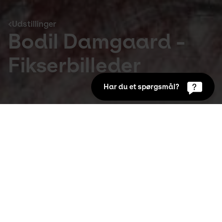
Udstillinger
Bodil Damgaard -
Fikserbilleder
Har du et spørgsmål?
Udstillinger
27. Mar 2009 to 24. Mai 2009
Udstillingen har fået titlen "Fikserbilleder", 
fordi Bodil Damgård fastholder virkeligheden 
på billedfladen. Men også fordi hendes 
værker har flere lag. De narrer blikket og skal 
afkodes, næsten som en rebus.
Tegneren Bodil Damgaard (f. 1942) beskæftiger sig 