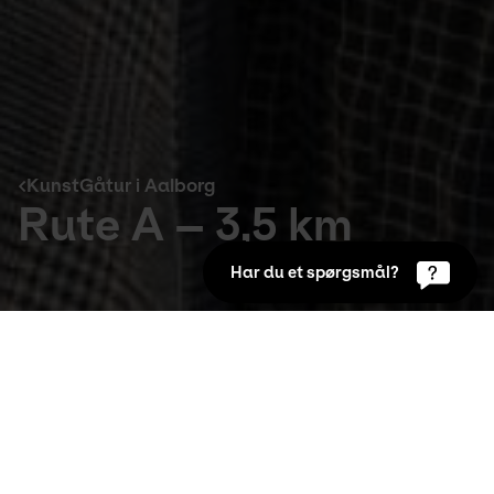
KunstGåtur i Aalborg
Rute A – 3,5 km
Har du et spørgsmål?
KunstGåtur i Aalborg
3,5 km gåtur med start fra Kong Chr. Allé 
gennem centrum og via havnefronten mod 
østhavnen.
Start ved Skulpturparken overfor Kunsten på
Kong Chr. Allé ved krydset til Vesterbro hvor du