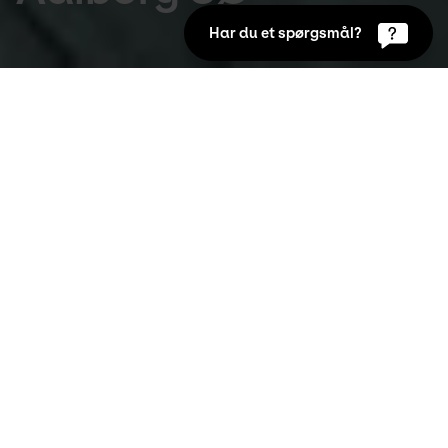
Har du et spørgsmål?
KunstGåtur i Aalborg
Har du nogensinde tænkt over, hvor meget 
kunst der er i Aalborg SØ? Måske færdes du 
dagligt i området, måske sjældent, uden at 
lægge mærke til og tænke over de 
udsmykninger og kunstværker, der pryder 
området. 
Kunsten har i samarbejde med Aalborg Kommune 
lavet en kunstrute, så du kan gå på opdagelse i 
bydelens skatte. Vi starter i Gug Kirke og ender ved 
Solen på Th. Sauers Vej. Tag en du holder af under 
armen, og tag enten ruten fra ende til anden, lidt ad 
gangen, eller studer kortet med kunstværkerne så 
du kan give kunstværkerne i dine hverdagsrutiner 
lidt ekstra opmærksomhed.