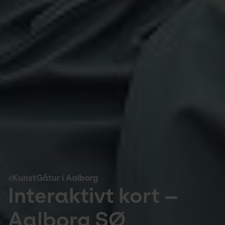
KunstGåtur i Aalborg
Interaktivt kort –
Aalborg SØ