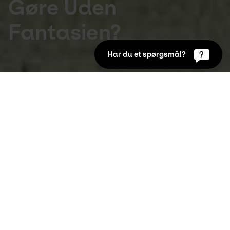
Gøre Uden
Fantasien?
Har du et spørgsmål?
Udstillinger
14. Sep 2023 to 1. Avr 2024
I udstillingen kan du opleve Henry Heerups 
magiske univers, der blev skabt gennem 60 
år.
Udstillingen stiller med kunstnerens egne ord 
spørgsmålet: ”Hvad skulle vi gøre uden fantasien?” 
med ønsket om at indbyde til at opleve og forstå 
Heerups magi i dag.
Henry Heerup (1907-1993) er en original i dansk 
kunsthistorie og betegnes ofte som ”folkelig”, bredt 