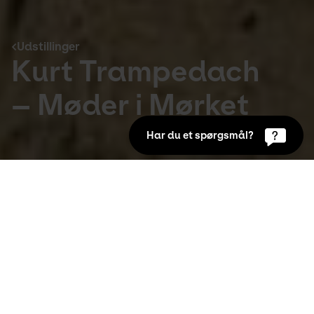
Udstillinger
Kurt Trampedach
– Møder i Mørket
Har du et spørgsmål?
Udstillinger
13. Sep 2018 to 24. Fév 2019
Træd ind i en verden befolket af rodløse, 
hvileløse, længselsfulde og ensomme 
mennesker.
Få kunstnere har på samme måde som Kurt 
Trampedach (1943-2013) formået at skabe værker, 