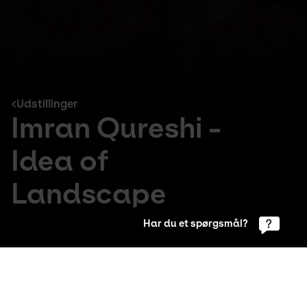
Udstillinger
Imran Qureshi -
Idea of
Landscape
Har du et spørgsmål?
Udstillinger
23. Jan 2016 to 24. Avr 2016