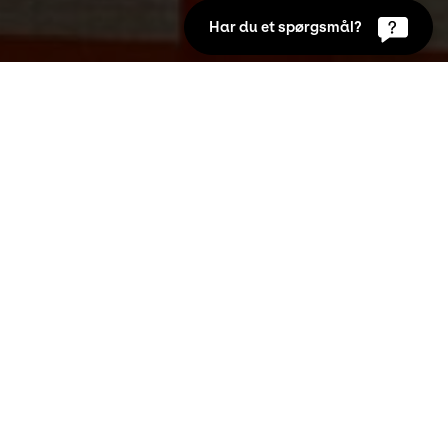
Har du et spørgsmål?
Udstillinger
19. Mar 2015 to 7. Jun 2015
Tre giganter satte en ny dagsorden i 
kunstverdenen efter 2. Verdenskrig. Deres 
skulpturer var ikke et billede af virkeligheden 
– men skabte sin egen virkelighed. Nu har 
KUNSTEN og Utzon Center sat de tre 
billedhuggere i stævne – og tilført det hele et 
digitalt tvist.
Billedhuggerne Sonja Ferlov Mancoba og Robert 
Jacobsen fra Danmark og Lynn Chadwick fra 
England skabte værker, der leger med lys og 
skygge, massefylde og hulrum, rum og mellemrum. 
Efterkrigstidens kunstnere ville konstruere noget nyt, 
smukt og opbyggeligt som en reaktion på krigens 