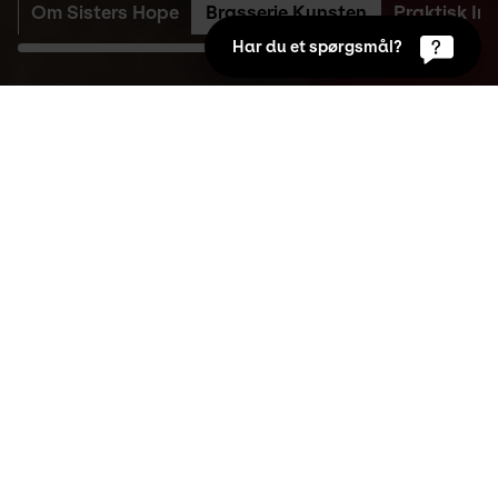
Om Sisters Hope
Brasserie Kunsten
Praktisk In
Har du et spørgsmål?
Kalender
Overblik
Køb billet her
Apr 1st 2026 18:00 to  19:00
Billetpris (pr. person)
Hvis du har årskort: 100,- (gælder også hvis du er 
ledsager til en årskortholder eller har en fribillet)
Hvis du ikke har årskort: 240,- (event + entré til 
museet)
Hvis du er studerende og ikke har årskort: 200,- 
(event + entré til museet)