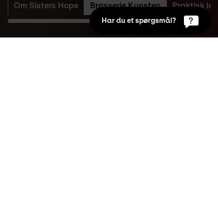
Om Sisters Hope
Brasserie Kunsten
Praktisk In
Har du et spørgsmål?
Kalender
Overblik
Køb billet her
1. Apr 2026 18:00 to  19:00
Billetpris (pr. person)
Hvis du har årskort: 100,- (gælder også hvis du er 
ledsager til en årskortholder eller har en fribillet)
Hvis du ikke har årskort: 240,- (event + entré til 
museet)
Hvis du er studerende og ikke har årskort: 200,- 
(event + entré til museet)