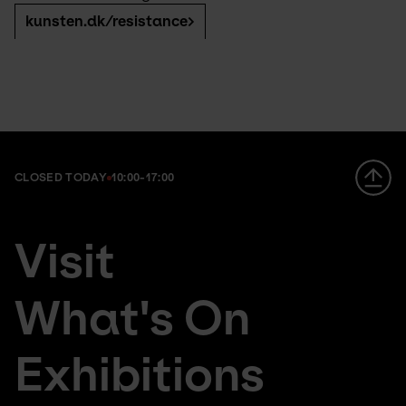
kunsten.dk/resistance
CLOSED TODAY
10:00-17:00
Footer
da
Visit
large
fr
menu
de
What's On
Exhibitions