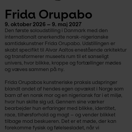
Frida Orupabo
9. oktober 2026 – 9. maj 2027
Den første soloudstilling i Danmark med den 
internationalt anerkendte norsk-nigerianske 
samtidskunstner Frida Orupabo. Udstillingen er 
skabt specifikt til Alvar Aaltos enestående arkitektur 
og transformerer museets rum til et sanseligt 
univers, hvor blikke, kroppe og fortællinger mødes 
og væves sammen på ny.
Frida Orupabos kunstneriske praksis udspringer 
blandt andet af hendes egen opvækst i Norge som 
barn af en norsk mor og en nigeriansk far i et miljø, 
hvor hun skilte sig ud. Gennem sine værker 
bearbejder hun erfaringer med blikke, identitet, 
race, tilhørsforhold og magt – og vender blikket 
tilbage mod beskueren. Det er et møde, der kan 
forekomme fysisk og følelsesladet, når vi 