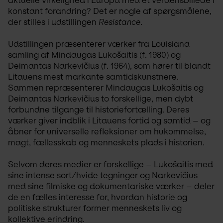
aktuelle virkelighed i Europa med et verdensbillede i 
konstant forandring? Det er nogle af spørgsmålene, 
der stilles i udstillingen 
Resistance
.
Udstillingen præsenterer værker fra Louisiana 
samling af Mindaugas Lukošaitis (f. 1980) og 
Deimantas Narkevičius (f. 1964), som hører til blandt 
Litauens mest markante samtidskunstnere. 
Sammen repræsenterer Mindaugas Lukošaitis og 
Deimantas Narkevičius to forskellige, men dybt 
forbundne tilgange til historiefortælling. Deres 
værker giver indblik i Litauens fortid og samtid – og 
åbner for universelle refleksioner om hukommelse, 
magt, fællesskab og menneskets plads i historien.
Selvom deres medier er forskellige – Lukošaitis med 
sine intense sort/hvide tegninger og Narkevičius 
med sine filmiske og dokumentariske værker – deler 
de en fælles interesse for, hvordan historie og 
politiske strukturer former menneskets liv og 
kollektive erindring.