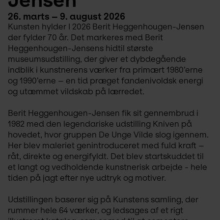
26. marts – 9. august 2026
Kunsten hylder I 2026 Berit Heggenhougen-Jensen 
der fylder 70 år. Det markeres med Berit 
Heggenhougen-Jensens hidtil største 
museumsudstilling, der giver et dybdegående 
indblik i kunstnerens værker fra primært 1980’erne 
og 1990’erne – en tid præget fandenivoldsk energi 
og utæmmet vildskab på lærredet.
Berit Heggenhougen-Jensen fik sit gennembrud i 
1982 med den legendariske udstilling Kniven på 
hovedet, hvor gruppen De Unge Vilde slog igennem. 
Her blev maleriet genintroduceret med fuld kraft – 
råt, direkte og energifyldt. Det blev startskuddet til 
et langt og vedholdende kunstnerisk arbejde - hele 
tiden på jagt efter nye udtryk og motiver.
Udstillingen baserer sig på Kunstens samling, der 
rummer hele 64 værker, og ledsages af et rigt 