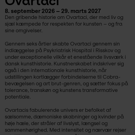
Ovartaci
8. september 2026 – 29. marts 2027
Den gribende historie om Ovartaci, der med liv og 
sjæl kæmpede for respekten for kunsten – og fra 
sine omgivelser.
Gennem seks årtier skabte Ovartaci gennem sin 
indlæggelse på Psykriatrisk Hospital i Risskov og 
under exceptionelle vilkår et enestående livsværk i 
dansk kunsthistorie. Kunstnerskabet indskriver sig 
også i den internationale kunsthistorie, når 
udstillingen kortlægger forbindelserne til Cobra-
bevægelsen og art brut-genren, og sætter fokus på 
tolerance, transkøn og kunstens transformative 
potentiale.
Ovartacis fabulerende univers er befolket af 
sælsomme, dæmoniske skabninger og kvinder på 
høje hæle, der stråler af livslyst, længsel og 
sammenhørighed. Med intensitet og nærvær rejser 