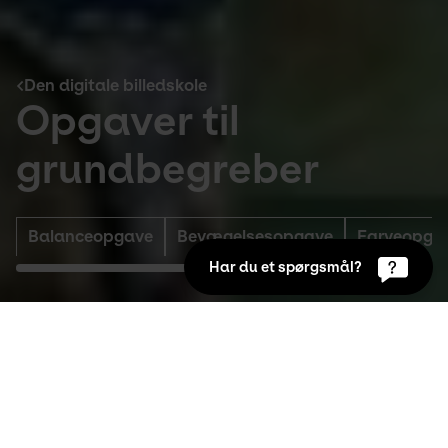
Den digitale billedskole
Opgaver til
grundbegreber
Balanceopgave
Bevægelsesopgave
Farveopga
Har du et spørgsmål?
Den digitale billedskole
Balanceopgave
Idéen bag balanceopgaven er at finde ud af, 