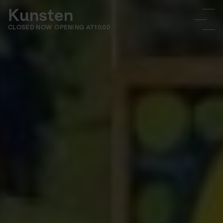
Kunsten
CLOSED NOW
OPENING AT
10:00