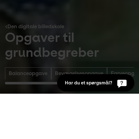
Den digitale billedskole
Opgaver til
grundbegreber
Balanceopgave
Bevægelsesopgave
Farveopga
Har du et spørgsmål?
Den digitale billedskole
Balanceopgave
Idéen bag balanceopgaven er at finde ud af, 