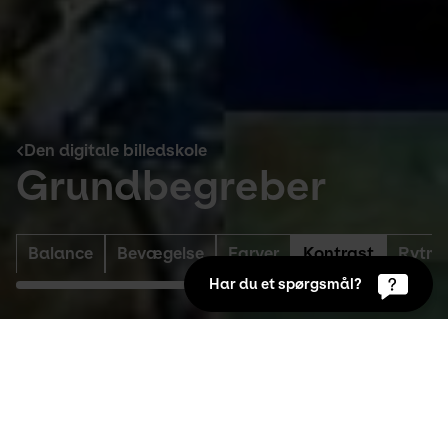
Den digitale billedskole
Grundbegreber
Balance
Bevægelse
Farver
Kontrast
Rytm
Har du et spørgsmål?
Den digitale billedskole
Balance
Generelt om balance