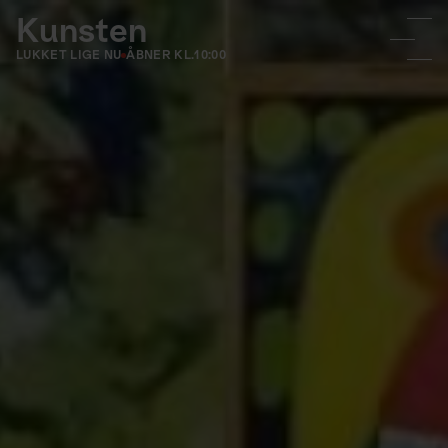
Kunsten
LUKKET LIGE NU
ÅBNER KL.
10:00