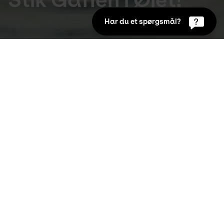
Har du et spørgsmål?
Udstillinger
Jun 20th 2009 to Aug 30th 2009
Glæd dig til udstillingen, der markerer 100-
året for kunstnerens fødsel. Som den første 
af sin art viser den med ca. 130 værker 
samtlige facetter af Freddies livsværk: 
malerier, collager og skulpturer. Men også de 
mere ukendte sider af den kontroversielle og 
vidtfavnende kunstners produktion, så som 
hans film, ballet, kjoledesigns, 
vinduesudsmykninger, happenings samt 
reproduktioner af tabte værker.
Deforme menneskekroppe, sære erotiske 
situationer og udfordrende politiske kommentarer. 
Wilhelm Freddie elskede at chokere sit publikum. 