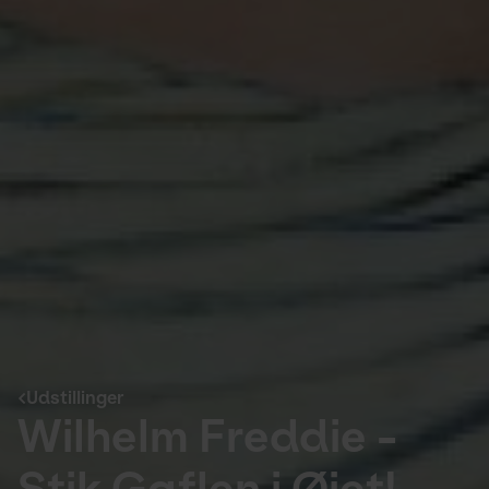
Udstillinger
Wilhelm Freddie -
Stik Gaflen i Øjet!