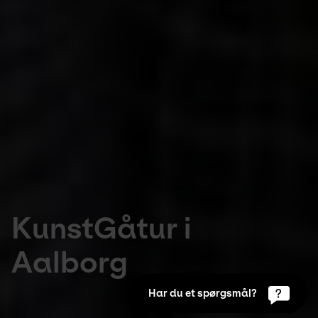
KunstGåtur i
Aalborg
Har du et spørgsmål?