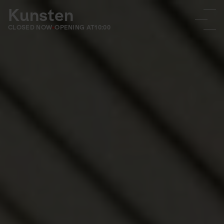
Kunsten
CLOSED NOW
OPENING AT
10:00