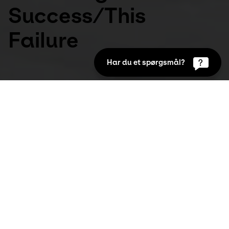
Success/This
Failure
Har du et spørgsmål?
Udstillinger
Oct 11th 2018 to Nov 25th 2018
Udstillingen med den tysk-indiske kunstner 
Tino Sehgal (f. 1976, London) 'This 
success/This failure' er anderledes end alle 
andre udstillinger du har oplevet på Kunsten.
Her møder du ingen malerier, skulpturer eller 
videoer. Ingen værkskilte eller printede kataloger. 
Tværtom har Tino Sehgal hidkaldt en række 
forskellige mennesker, museumsvagter, børn, 