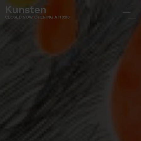
Kunsten
CLOSED NOW
OPENING AT
10:00