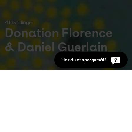
Udstillinger
Donation Florence
& Daniel Guerlain
Har du et spørgsmål?
Udstillinger
May 21st 2016 to Sep 4th 2016
På Kunsten fremhæver vi tit det unikke 
lysindfald som noget helt særligt ved 
museets arkitektur. Det har dog, indtil nu, 
forhindret os i at vise kunst på papir, som 
trives bedst i mørke.