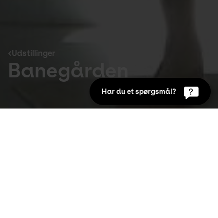
Udstillinger
Banegården
Har du et spørgsmål?
Udstillinger
Sep 2nd 2014 to Oct 19th 2014
KUNSTENs åbningsudstilling på det nye 
midlertidige museum på Aalborg Banegård 
viser kunst, der tematisk forholder sig til 
banegården som et mytologisk sted.
I film, litteratur og billedkunst har banegården fået 