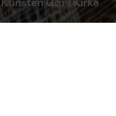
r Kunsten Går i Kirke
one hængt som et markant element foran koret. Nu h
ne version. Kom og se lysekronen fra Budolfi Kir
Budolfi Kirke, mens den originale lysekrone fra Budolfi K
tiativ, hvor samtidskunstnere udsmykker seks domkirker.