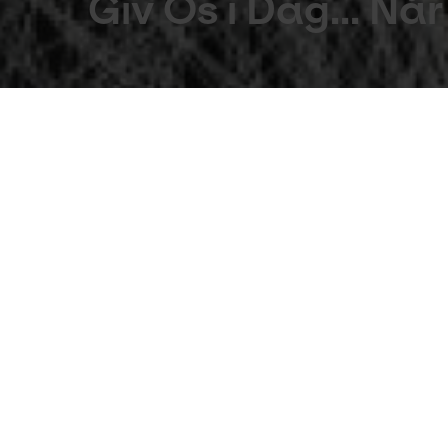
Giv Os i Dag... Nå
Udstillinger
Oct 14th 2012 to Jun 2nd 2013
I 333 år har Budolfi Kirkes store lysekr
udskiftet lysekronen med en ny og moder
publikums øjenhøjde.
Thilo Franks lysekrone kan således opleves i 
kommet ned i publikums øjenhøjde.
Projektet er en del af et landsdækkende ini
Museum for kunst i det offentlige rum, Køge.