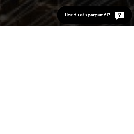
Har du et spørgsmål?
ar den tyske billedkunstner Thilo Frank 
ke hænge på KUNSTEN, hvor den er i 
irke kan opleves på KUNSTEN, hvor den er 
 Kurateret af KUNSTEN i samarbejde med KØS 