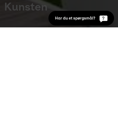
Kunsten
Har du et spørgsmål?
Get the transport ticket 
included when you 
purchase admission in the 
webshop
If you purchase your admission ticket online via 
Kunsten’s webshop in 2026, you will automatically 
receive a free transport ticket for the day included 
with your purchase.
The ticket can be used for travel to and from the 
museum on the day of your visit and is valid on all 
NT buses and regional trains.