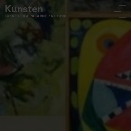
Kunsten
LUKKET LIGE NU
ÅBNER KL.
10:00