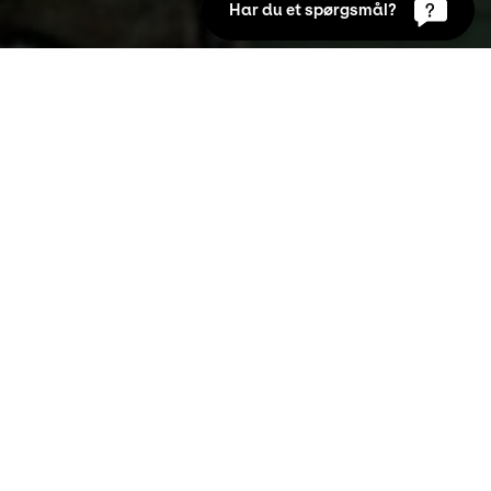
Har du et spørgsmål?
Den digitale billedskole
Elementært niveau
Middel niveau
Avanceret niveau
LUKKET LIGE NU
ÅBNER KL.
10:00
Footer
en