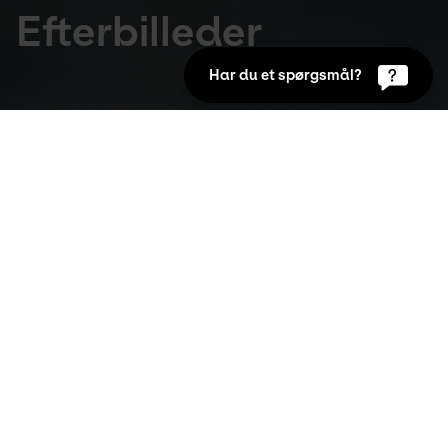
Efterbilleder
Har du et spørgsmål?
Udstillinger
14. Aug 2010 to 14. Nov 2010
Man tager grundigt fejl, hvis man regner med 
at møde Guldalderens idylliske scener i Allan 
Ottes landskabsmalerier.
For det er moderne landskaber – billeder af 
virkeligheden med en drejning mod det 
foruroligende. Smadrede biler, knækkede 
vindmøller, trafikdræbte dyr eller blomsterbuketter i 
grøftekanten vidner om dramatiske begivenheder.
Man ser aldrig ulykken, mens den udspiller sig, men 