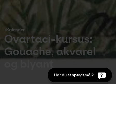
Kalender
Ovartaci-kursus: 
Gouache, akvarel 
og blyant
Har du et spørgsmål?
Kalender
Køb billet
11. Nov 2026 17:00 to  19:00