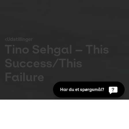
Udstillinger
Tino Sehgal – This
Success/This
Failure
Har du et spørgsmål?
Udstillinger
24. Aug 2021 to 7. Sep 2021