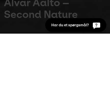
Alvar Aalto –
Second Nature
Har du et spørgsmål?
Udstillinger
26. Jan 2017 to 17. Apr 2017
I samarbejde med Vitra Design Museum og 
The Alvar Aalto MUSEUM viser Kunsten en 
stor udstilling med Alvar Aalto, en af de 
førende arkitekter fra det 20. århundrede.
Nordisk arkitektur og design er berømt i hele verden 
og er i disse år igen blevet hypermoderne. I 
Danmark kender vi blandt andet Arne Jacobsen, 
Finn Juhl og Jørn Uzon. Men en pionér inden for den 
nordiske arkitektur er imidlertid den finske 