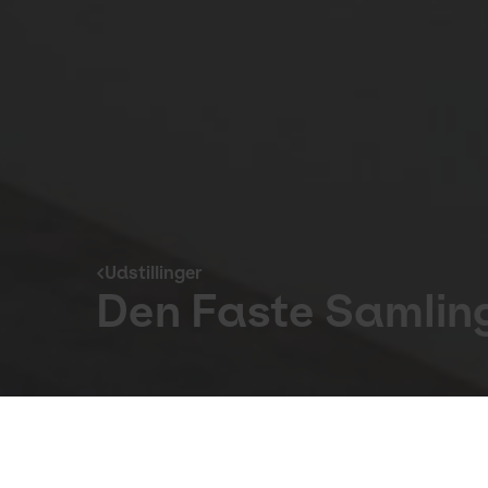
Udstillinger
Den Faste Samling 
Udstillinger
23. Jan 2016 to 22. Okt 2017