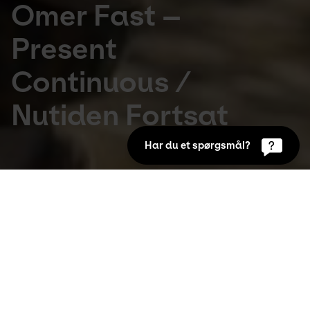
Omer Fast –
Present
Continuous /
Nutiden Fortsat
Har du et spørgsmål?
Udstillinger
23. Sep 2016 to 8. Jan 2017
Omer Fast (f. 1972) har i de senere år opnået 
stor international opmærksomhed for sin 
videokunst. Hans udstilling på Kunsten 
undersøger de menneskelige drifter og 
følelser samt udfordrer de faste forestillinger 
om sandt og falsk.