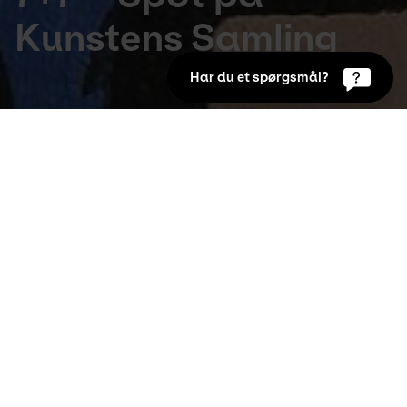
Kunstens Samling
Har du et spørgsmål?
Udstillinger
7. Jul 2017 to 26. Jan 2018
Kunstens egen samling dækker mere end 200 
år og byder på nogle af dansk kunsthistories 
vigtigste og mest markante kunstnere.
Udstillingen 7 + 7 sætter spot på et udvalg af 
Kunstens imponerende samling og inviterer dig med 
på en spændende rejse gennem den danske kunsts 
historie i Kunstens sidelyssale.
Lad dig fortabe i H.A. Brendekildes detaljerigdom, 