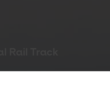
al Rail Track
ket KUNSTENs vægge på Banegården