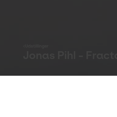
Udstillinger
Jonas Pihl - Fract
Udstillinger
21. Jan 2015 to 22. Feb 2015
Over tre dage har Jonas Pihl udsmyk