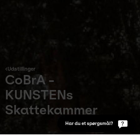
Udstillinger
CoBrA -
KUNSTENs
Skattekammer
Har du et spørgsmål?
Udstillinger